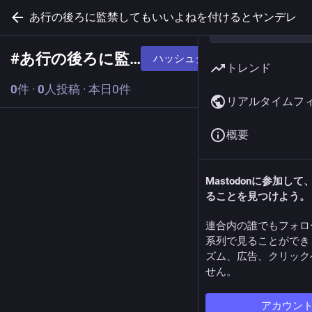
あ行の後ろに監禁してもいいよねを付けるとヤンデレ
#
あ行の後ろに監禁してもいいよねを付けるとヤンデレ
ハッシュタグをフォローする
トレンド
0
件
·
0
人投稿
·
本日0件
リアルタイムフ
概要
Mastodonに参加し
ることを見つけよう。
連合内の誰でもフォロ
系列で見ることができ
ズム、広告、クリック
せん。
アカウン