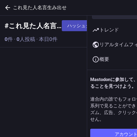
これ見た人名言生み出せ
#
これ見た人名言生み出せ
ハッシュタグをフォローする
トレンド
0
件
·
0
人投稿
·
本日0件
リアルタイムフ
概要
Mastodonに参加し
ることを見つけよう。
連合内の誰でもフォロ
系列で見ることができ
ズム、広告、クリック
せん。
アカウン